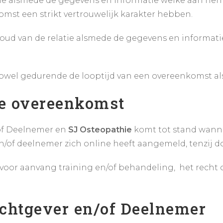
atie alsmede de gegevens en informatie welke aan hen
mst een strikt vertrouwelijk karakter hebben.
 inhoud van de relatie alsmede de gegevens en inform
 zowel gedurende de looptijd van een overeenkomst al
de overeenkomst
of Deelnemer en
SJ Osteopathie
komt tot stand wanne
/of deelnemer zich online heeft aangemeld, tenzij 
r voor aanvang training en/of behandeling, het rech
achtgever en/of Deelnemer