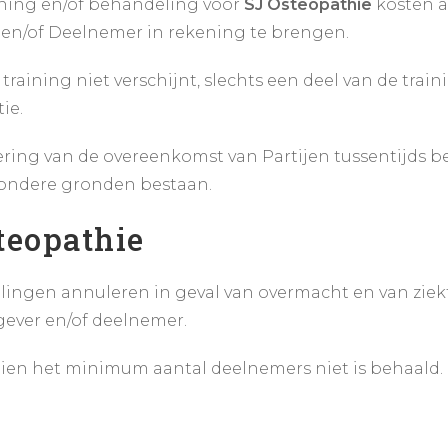
aining en/of behandeling voor
SJ Osteopathie
kosten a
 en/of Deelnemer in rekening te brengen.
ining niet verschijnt, slechts een deel van de traini
ie.
ring van de overeenkomst van Partijen tussentijds b
jzondere gronden bestaan.
teopathie
ingen annuleren in geval van overmacht en van ziekte
tgever en/of deelnemer.
ien het minimum aantal deelnemers niet is behaald.