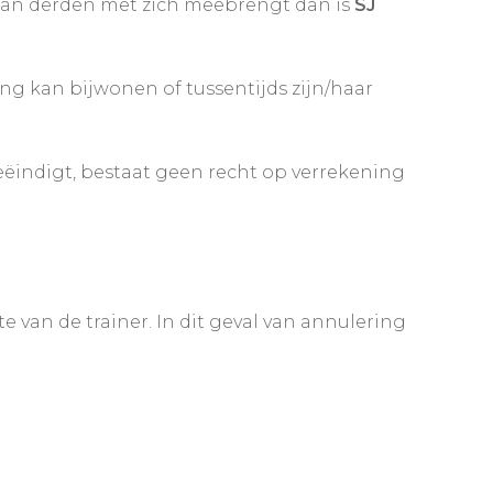
an derden met zich meebrengt dan is
SJ
ng kan bijwonen of tussentijds zijn/haar
eëindigt, bestaat geen recht op verrekening
 van de trainer. In dit geval van annulering