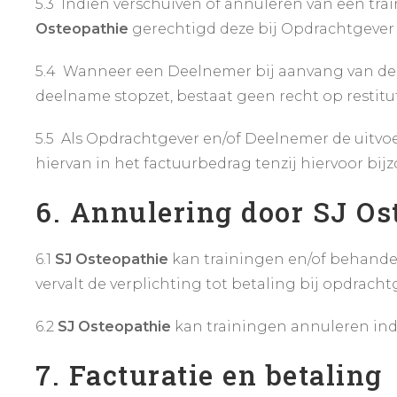
5.3 Indien verschuiven of annuleren van een tr
Osteopathie
gerechtigd deze bij Opdrachtgever
5.4 Wanneer een Deelnemer bij aanvang van de tra
deelname stopzet, bestaat geen recht op restitut
5.5 Als Opdrachtgever en/of Deelnemer de uitvoe
hiervan in het factuurbedrag tenzij hiervoor bi
6. Annulering door SJ Os
6.1
SJ Osteopathie
kan trainingen en/of behandel
vervalt de verplichting tot betaling bij opdrach
6.2
SJ Osteopathie
kan trainingen annuleren ind
7. Facturatie en betaling