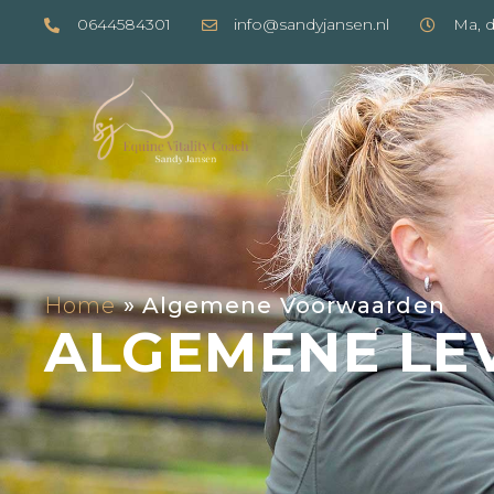
0644584301
info@sandyjansen.nl
Ma, d
Home
»
Algemene Voorwaarden
ALGEMENE L