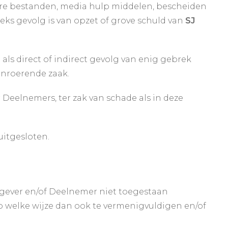
re bestanden, media hulp middelen, bescheiden
eeks gevolg is van opzet of grove schuld van
SJ
 als direct of indirect gevolg van enig gebrek
onroerende zaak.
Deelnemers, ter zak van schade als in deze
uitgesloten.
gever en/of Deelnemer niet toegestaan
p welke wijze dan ook te vermenigvuldigen en/of