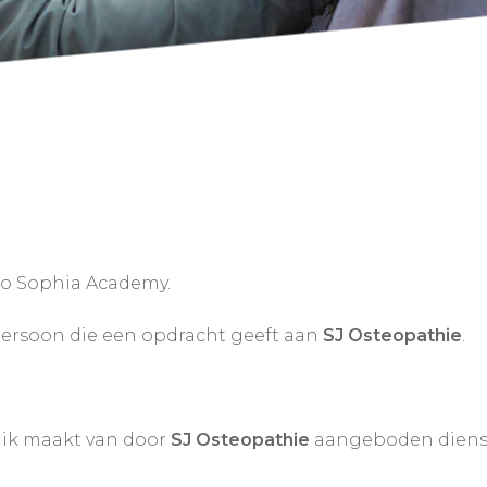
ppo Sophia Academy.
spersoon die een opdracht geeft aan
SJ Osteopathie
.
uik maakt van door
SJ Osteopathie
aangeboden diens