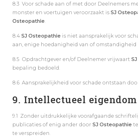
8.3 Voor schade aan of met door Deelnemers m
monster en voertuigen veroorzaakt is
SJ Osteop
Osteopathie
.
8.4
SJ Osteopathie
is niet aansprakelijk voor sch
aan, enige hoedanigheid van of omstandigheid
8.5 Opdrachtgever en/of Deelnemer vrijwaart
SJ
bepaling bedoeld.
8.6 Aansprakelijkheid voor schade ontstaan do
9. Intellectueel eigendom
9.1 Zonder uitdrukkelijke voorafgaande schrift
publicaties of enig ander door
SJ Osteopathie
te
te verspreiden.