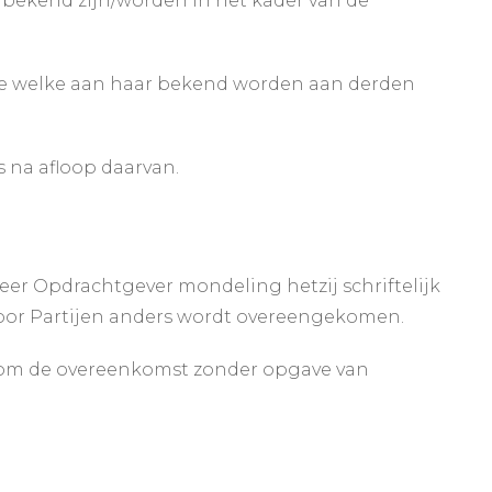
 bekend zijn/worden in het kader van de
atie welke aan haar bekend worden aan derden
s na afloop daarvan.
er Opdrachtgever mondeling hetzij schriftelijk
door Partijen anders wordt overeengekomen.
t om de overeenkomst zonder opgave van