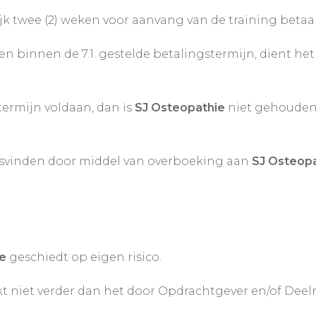
jk twee (2) weken voor aanvang van de training betaald
en binnen de 7.1. gestelde betalingstermijn, dient 
termijn voldaan, dan is
SJ Osteopathie
niet gehouden
tsvinden door middel van overboeking aan
SJ Osteop
e
geschiedt op eigen risico.
kt niet verder dan het door Opdrachtgever en/of Dee