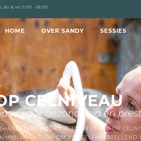
i, do & vri: 9:00 - 18:00
HOME
OVER SANDY
SESSIES
OP CELNIVEAU
asis voor gezondheid en prest
BEHANDELMETHODE DIE JOUW PAARD OP CELNI
N HYALURONZUUR OM HET ZELFHERSTELLEND 