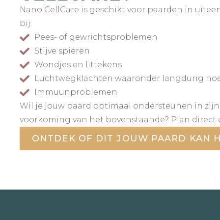
Nano CellCare is geschikt voor paarden in uiteen
bij:
Pees- of gewrichtsproblemen
Stijve spieren
Wondjes en littekens
Luchtwegklachten waaronder langdurig ho
Immuunproblemen
Wil je jouw paard optimaal ondersteunen in zijn 
voorkoming van het bovenstaande? Plan direct 
ONTDEK OF DIT JOUW PAARD KAN 