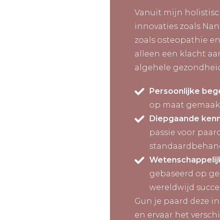
Vanuit mijn holistis
innovaties zoals Nan
zoals osteopathie en
alleen een klacht a
algehele gezondheid
Persoonlijke bege
op maat gemaak
Diepgaande kenn
passie voor paard
standaardbehan
Wetenschappelij
gebaseerd op ge
wereldwijd succe
Gun je paard deze i
en ervaar het verschi