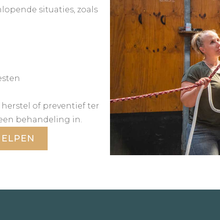
lopende situaties, zoals
esten
herstel of preventief ter
een behandeling in.
HELPEN