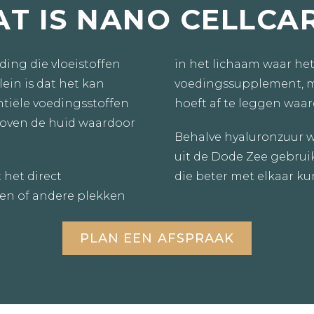
T IS NANO CELLCA
ding die vloeistoffen
in het lichaam waar het 
ein is dat het kan
voedingssupplement, m
tiële voedingsstoffen
hoeft af te leggen waa
boven de huid waardoor
Behalve hyaluronzuur w
uit de Dode Zee gebruik
 het direct
die beter met elkaar 
len of andere plekken
PLAN EEN AFSPRAAK