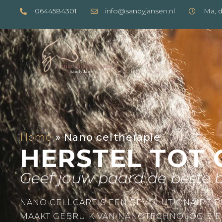
0644584301
info@sandyjansen.nl
Ma, d
Home
»
Nano celtherapie
HERSTEL TOT 
Geef jouw paard de beste b
NANO CELLCAREIS EEN REVOLUTIONAIRE 
MAAKT GEBRUIK VAN NANOTECHNOLOGIE E