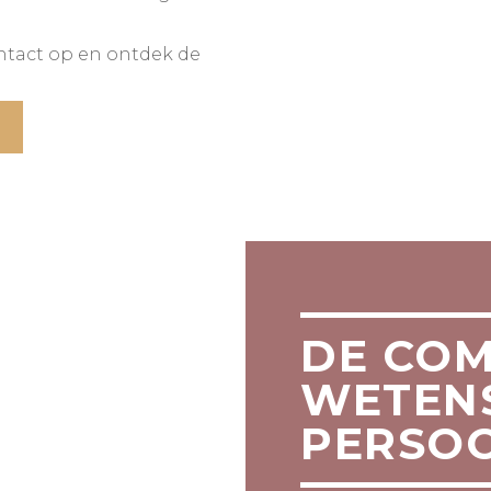
ntact op en ontdek de
DE COM
WETEN
PERSOO