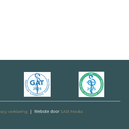
| Website door
acy verklaring
SAB Media