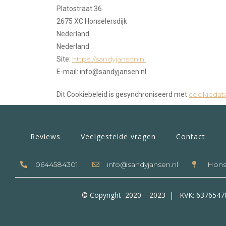
Platostraat 36
2675 XC Honselersdijk
Nederland
Nederland
https://sandyjansen.nl
Site:
E-mail:
info@sandyjansen.nl
cookiedat
Dit Cookiebeleid is gesynchroniseerd met
Reviews
Veelgestelde vragen
Contact
0644584301
info@sandyjansen.nl
Honse
© Copyright 2020 – 2023 | KVK: 637654