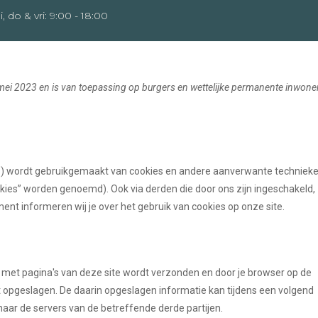
i, do & vri: 9:00 - 18:00
HOME
OVER SANDY
SESSIES
 mei 2023 en is van toepassing op burgers en wettelijke permanente inwone
te”) wordt gebruikgemaakt van cookies en andere aanverwante technieke
okies” worden genoemd). Ook via derden die door ons zijn ingeschakeld,
nt informeren wij je over het gebruik van cookies op onze site.
 met pagina's van deze site wordt verzonden en door je browser op de
t opgeslagen. De daarin opgeslagen informatie kan tijdens een volgend
aar de servers van de betreffende derde partijen.