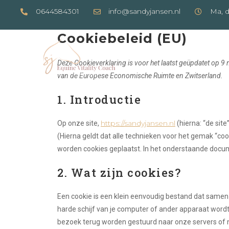
0644584301
info@sandyjansen.nl
Ma, d
Cookiebeleid (EU)
Deze Cookieverklaring is voor het laatst geüpdatet op 9
van de Europese Economische Ruimte en Zwitserland.
1. Introductie
https://sandyjansen.nl
Op onze site,
(hierna: “de si
(Hierna geldt dat alle technieken voor het gemak “co
worden cookies geplaatst. In het onderstaande docume
2. Wat zijn cookies?
Een cookie is een klein eenvoudig bestand dat samen
harde schijf van je computer of ander apparaat word
bezoek terug worden gestuurd naar onze servers of n