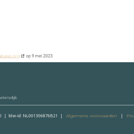
abase.org
op 9 mei 2023.
lersdijk
70 | btw-id: NL001306876B21 |
|
Algemene voorwaarden
Priv