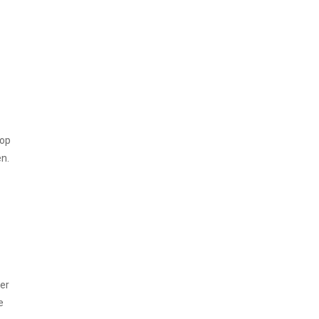
 op
en.
ier
e