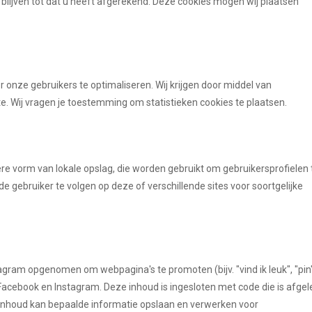
blijven tot dat u heeft afgerekend. Deze cookies mogen wij plaatsen
r onze gebruikers te optimaliseren. Wij krijgen door middel van
ite. Wij vragen je toestemming om statistieken cookies te plaatsen.
ere vorm van lokale opslag, die worden gebruikt om gebruikersprofielen 
 gebruiker te volgen op deze of verschillende sites voor soortgelijke
gram opgenomen om webpagina's te promoten (bijv. "vind ik leuk", "pin
s Facebook en Instagram. Deze inhoud is ingesloten met code die is afgel
 inhoud kan bepaalde informatie opslaan en verwerken voor