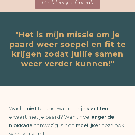
Boek hier je afspraak
"Het is mijn missie om je
paard weer soepel en fit te
krijgen zodat jullie samen
weer verder kunnen!"
Wacht
niet
te lang wanneer je
klachten
ervaart met je paard? Want hoe
langer de
blokkade
aanwezig is hoe
moeilijker
deze ook
weer vrij komt.