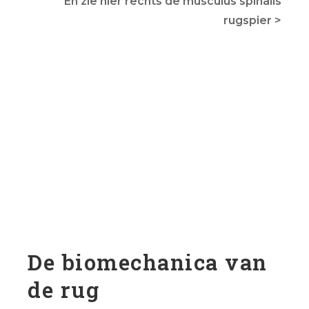
En zie hier rechts d
e musculus spinalis
rugspier >
De biomechanica van
de rug